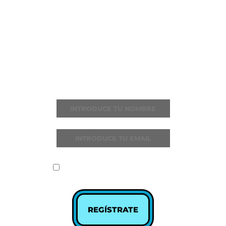
ÚNETE A LOVE
THE 90s
Recibe todas las noticias y novedades
He leído y acepto la
política de
privacidad